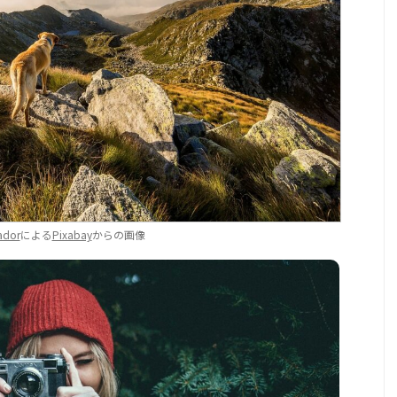
ador
による
Pixabay
からの画像