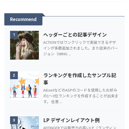
Recommend
ヘッダーごとの記事デザイン
1
ACTIONではワンクリックで実装できるデザ
インが多数追加されました。また従来のバー
ジョン（WING ...
ランキングを作成したサンプル記
2
事
A8.netなどのASPのコードを使用したお好み
の1～3位ランキングを作成することが出来ま
す。 任意 ...
LP デザインレイアウト例
3
AFFINGERでは販売力の高いLP（ランディン