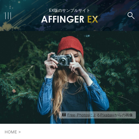
EX版のサンプルサイト
EX限定
NEWS
レシピ
生活
Free-Photos
による
Pixabay
からの画像
HOME
>