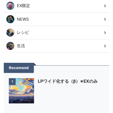
EX限定
NEWS
レシピ
生活
Recomend
LPワイド化する（β）※EXのみ
1