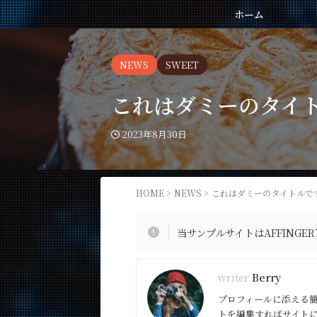
ホーム
NEWS
SWEET
これはダミーのタイ
2023年8月30日
HOME
>
NEWS
>
これはダミーのタイトルで
当サンプルサイトはAFFINGE
Berry
プロフィールに添える
トを編集すればサイト