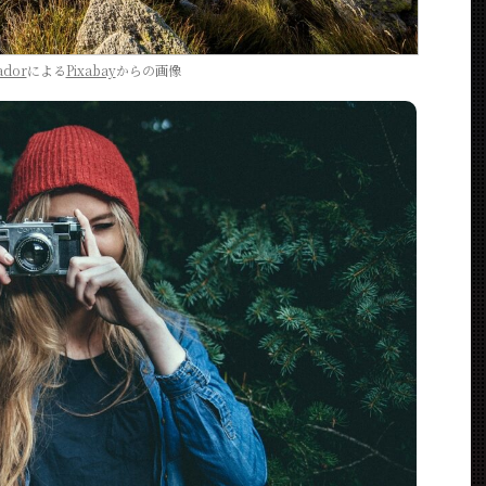
ador
による
Pixabay
からの画像