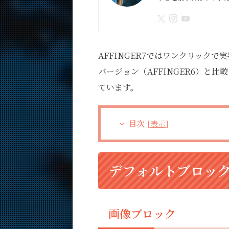
AFFINGER7ではワンクリック
バージョン（AFFINGER6）と比
ています。
目次
[
表示
]
デフォルトブロッ
画像ブロック