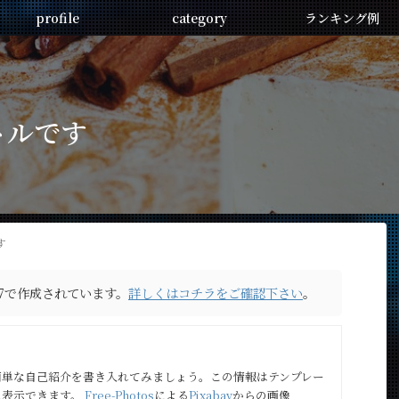
profile
category
ランキング例
トルです
す
R7で作成されています。
詳しくはコチラをご確認下さい
。
簡単な自己紹介を書き入れてみましょう。この情報はテンプレー
に表示できます。
Free-Photos
による
Pixabay
からの画像