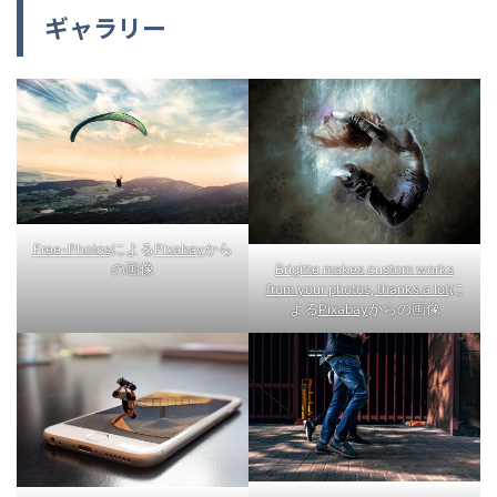
ギャラリー
による
から
Free-Photos
Pixabay
の画像
Brigitte makes custom works
に
from your photos, thanks a lot
よる
からの画像
Pixabay