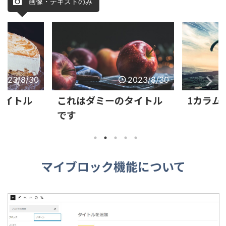
画像・テキストのみ
2023/8/30
2023/8/30
タイトル
これはダミーのタイトル
1カラム
です
マイブロック機能について