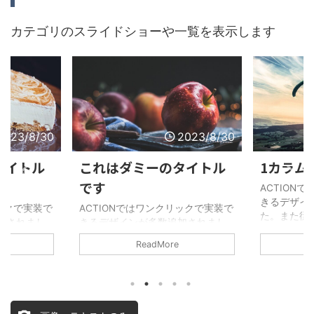
カテゴリのスライドショーや一覧を表示します
2023/8/30
2023/8/30
タイトル
これはダミーのタイトル
1カラム
です
ACTION
きるデザイ
リックで実装で
ACTIONではワンクリックで実装で
た。また従
加されまし
きるデザインが多数追加されまし
（WING）と
ョン
た。また従来のバージョン
ロックへの
ReadMore
enbergブ
（WING）と比較してGutenbergブ
ています。
に強化され
ロックへの対応も大幅に強化され
ています。