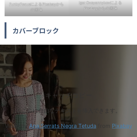
による
Igor Ovsyannykov
による
から
FunkyFocus
Pixabay
からの画像
Pixabay
の画像
カバーブロック
キャッチコピー
ここには自由なテキストを挿入できます。
Video by
Ana Serrats Negra Tetuda
from
Pixabay